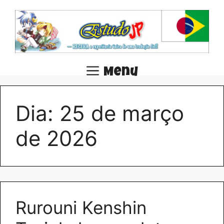
Pular
para
o
conteúdo
Menu
Dia:
25 de março
de 2026
Rurouni Kenshin