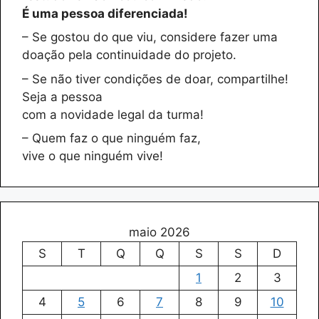
É uma pessoa diferenciada!
– Se gostou do que viu, considere fazer uma
doação pela continuidade do projeto.
– Se não tiver condições de doar, compartilhe!
Seja a pessoa
com a novidade legal da turma!
– Quem faz o que ninguém faz,
vive o que ninguém vive!
maio 2026
S
T
Q
Q
S
S
D
1
2
3
4
5
6
7
8
9
10