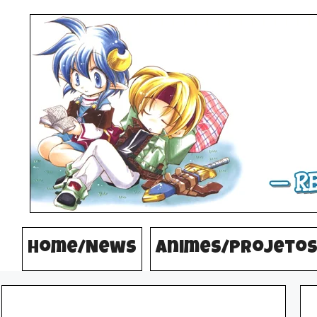
Pular
para
o
conteúdo
Home/News
Animes/Projeto