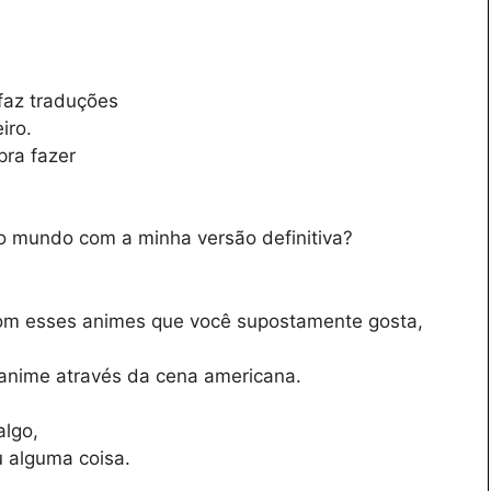
 faz traduções
iro.
pra fazer
r o mundo com a minha versão definitiva?
om esses animes que você supostamente gosta,
anime através da cena americana.
algo,
u alguma coisa.