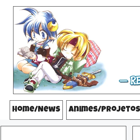
Pular
para
o
conteúdo
Home/News
Animes/Projeto