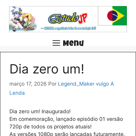
Pular
para
o
conteúdo
Menu
Dia zero um!
março 17, 2026
Por
Legend_Maker vulgo A
Lenda
Dia zero um! Inaugurado!
Em comemoração, lançado episódio 01 versão
720p de todos os projetos atuais!
As versões 1080p serão lançadas futuramente.