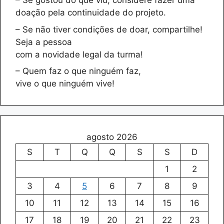
– Se gostou do que viu, considere fazer uma
doação pela continuidade do projeto.
– Se não tiver condições de doar, compartilhe!
Seja a pessoa
com a novidade legal da turma!
– Quem faz o que ninguém faz,
vive o que ninguém vive!
agosto 2026
S
T
Q
Q
S
S
D
1
2
3
4
5
6
7
8
9
10
11
12
13
14
15
16
17
18
19
20
21
22
23